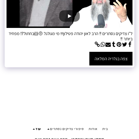
ל"ו צדיקים נסתרים ‼️ הרב לאון יהודה פטילון!!! מי מגולגל 🤨🐹בחתול⁉️ מפחיד
ביותר ‼️
צפה בגלריה המלאה
בית
אודות
סיפורי צדיקים נסתרים
עוד