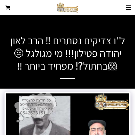
ל"ו צדיקים נסתרים ‼️ הרב לאון
יהודה פטילון!!! מי מגולגל 🤨
🐹בחתול⁉️ מפחיד ביותר ‼️